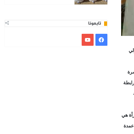
تابعونا
فيسبوك
يوتيوب
لي
سرة
رابطة
أة هي
 عمدة